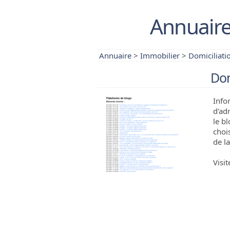
Annuaire
Annuaire
>
Immobilier
>
Domiciliati
Dom
Info
d'ad
le b
choi
de l
Visit