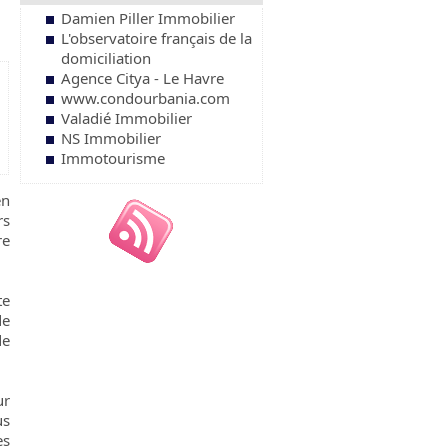
Damien Piller Immobilier
L'observatoire français de la
domiciliation
Agence Citya - Le Havre
www.condourbania.com
Valadié Immobilier
NS Immobilier
Immotourisme
en
rs
re
te
de
de
ur
us
es