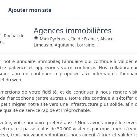
Ajouter mon site
Agences immobilières
,
é
Rachat de
,
,
,
Midi Pyrénées
Ile de France
Alsace
,
on
,
,
...
Limousin
Aquitaine
Lorraine
notre annuaire immobiler, l'annuaire qui continue à valider 
e patience et apprécions votre confiance. Nos collaborateu
soin, afin de continuer à proposer aux internautes l'annuai
et du web.
ercions de votre fidélité, et de continuer à nous rendre visi
ada francophone (entre autres!). Notre site continue à s'étoffer 
petit migrer notre site vers une infrastructure plus solide, afin 
qualité de service rapide et irréprochable.
volue, votre annuaire préféré aussi! Nous avons migré le serve
web qui est passé à plus de 50'000 visiteurs par mois, merci à vo
vir, trois nouveaux volontaires nous aident à trier et valider l