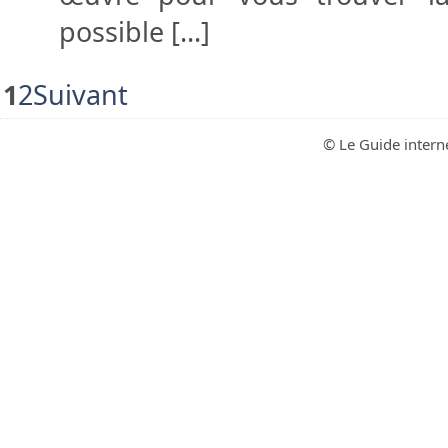
possible [...]
1
2
Suivant
© Le Guide intern