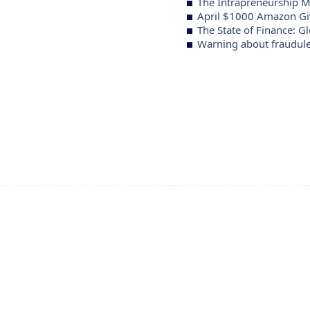
The Intrapreneurship M
April $1000 Amazon G
The State of Finance: G
Warning about fraudule