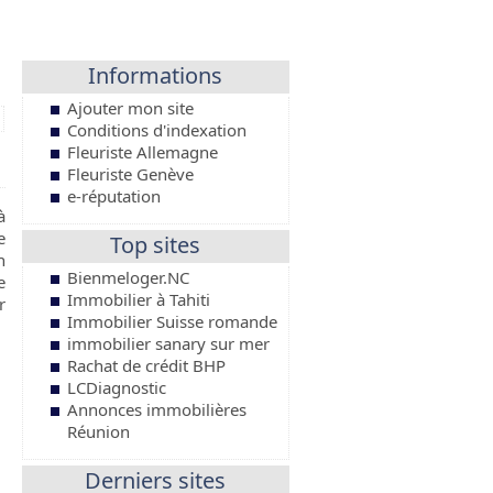
Informations
Ajouter mon site
Conditions d'indexation
Fleuriste Allemagne
Fleuriste Genève
e-réputation
à
e
Top sites
n
Bienmeloger.NC
e
Immobilier à Tahiti
r
Immobilier Suisse romande
immobilier sanary sur mer
Rachat de crédit BHP
LCDiagnostic
Annonces immobilières
Réunion
Derniers sites