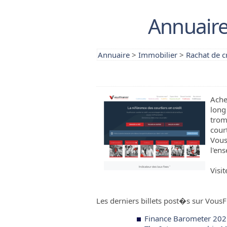
Annuaire
Annuaire
>
Immobilier
>
Rachat de c
Ache
long
trom
cour
Vous
l'ens
Visit
Les derniers billets post�s sur VousF
Finance Barometer 2021 